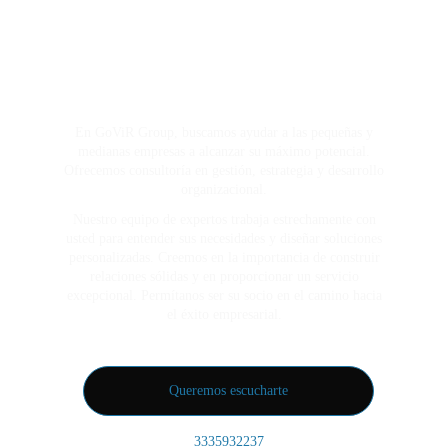
En GoViR Group, buscamos ayudar a las pequeñas y
medianas empresas a alcanzar su máximo potencial.
Ofrecemos consultoría en gestión, estrategia y desarrollo
organizacional.
Nuestro equipo de expertos trabaja estrechamente con
usted para entender sus necesidades y diseñar soluciones
personalizadas. Creemos en la importancia de construir
relaciones sólidas y en proporcionar un servicio
excepcional. Permítanos ser su socio en el camino hacia
el éxito empresarial.
Queremos escucharte
3335932237